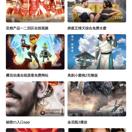
标清
720P
亚精产品一二四区在线视频
婷庭五情天综合免费水蜜
1080P
1080P
樱花动漫在线观看免费网站
美剧小蜜桃2完整版
720P
1080P
秘密の入口app
金花瓶3播放