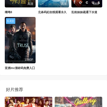
高清
高清
480P
继坶8
北条码妃在线观看永久
乱给妹妹疏通下水道
6.4分
1080P
亚洲mv清砖码免费入囗
好片推荐