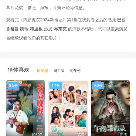
幕后花絮、剧照、海报，豆瓣评论等信息。
观看完《四影虎院2024新地址》第1集在线观看之后的感觉
巴兹·
鲁赫曼
凯瑞·穆里根
沙恩·布莱克
的演技不错吧，您可以搜索演员
名继续观看他们的其它影片！
猜你喜欢
同类型
同主演
同年份
8.5分
4.4分
9.6分
1080P
高清
高清