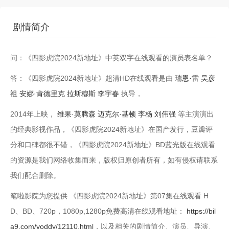
第13集
第14集
剧情简介
第15集
第16集
问：《四影虎院2024新地址》中英双字在线观看的演员表名单？
第17集
第18集
答：《四影虎院2024新地址》超清HD在线观看是由
瑞恩·雷
吴彦
第19集
第20集
祖
安娜·肯德里克
拉斯穆斯
李宇春
执导，
第21集
第22集
2014年上映，
维果·莫腾森
迈克尔·基顿
李杨
刘伟强
等主演演出
的经典影视作品，《四影虎院2024新地址》在 国产发行，豆瓣评
第23集
第24集
分和口碑都很不错，《四影虎院2024新地址》BD蓝光版在线观看
的资源是我们网络收集而来，版权归原创者所有，如有侵权请联系
我们配合删除。
笔啦影院为您提供 《四影虎院2024新地址》第07集在线观看 H
D、BD、720p，1080p,1280p免费高清在线观看地址：
https://bil
a9.com/voddy/12110.html
，以及相关的剧情简介、演员、导演、