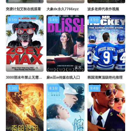
突袭计划艾秋在线观看
大象dx永久7766xyz
波多老师代表作视频
9.5分
5.4分
4.5分
蓝光
蓝光
超清
3000部未年禁止无需下载游戏
麻w豆w传媒在线入囗
韩国清爽顶级绝伦推理
1.3分
8.1分
9.4分