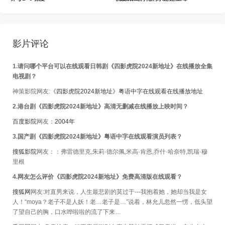
影片评论
1.请问哪个平台可以在线观看日韩剧《四影虎院2024新地址》在线播放全集
电视剧？
神策影院网友:
《四影虎院2024新地址》粤语中字在线观看在线播放地址
2.港台剧《四影虎院2024新地址》高清无删减在线播放上映时间？
百度影院
网友：
2004年
3. 国产剧《四影虎院2024新地址》粤语中字在线观看演员列表？
搜狐影院
网友：：弗雷德里克,朱莉·德尔佩,米高·肯恩,乔什·哈奈特,凯瑞·穆
里根
4.网友怎么评价《四影虎院2024新地址》免费高清版在线观看？
搜狐网
网友:对直男来说，人生最悲剧的莫过于---我抱着她，她却当我是女
人！“moya？老子不是人妖！老…老子是…”说着，林允儿忽然一愣，低头望
了望自己的胸，口水哗啦啦的流了下来…