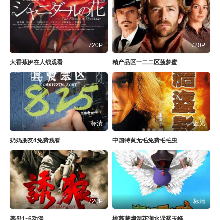
720P
720P
大香蕉伊在人线观看
精产品区一二二区菠萝蜜
标清
蓝光
奶妈朋友4免费观看
中国特黄无毛免费毛毛虫
720P
标清
养母1~6动漫
桃蕊藏幽洞花涧水潺潺玉峰