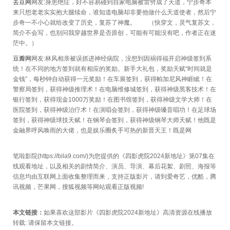
丢豆网
网友:身患绝症，好不容易碰到自家电脑被雷劈成了天道，宁步奇本
来只想老老实实抱大腿续命，谁知道电脑却非要他做什么天道使者，然后宁
步奇一不小心就给改变了历史，复苏了神魔。 （快穿文，灵气复苏文，
简介不会写，也别问我穿越世界是否原创，可能有可能没有吧，作者正在迷
茫中。）
豆瓣网
网友:林风相亲被误抓进神经病院，没想到因祸得福开启神级签到系
统！在不同的地方签到就有相应的奖励。新手大礼包，奖励天赋“时间就是
金钱”，每秒钟自动获得一元奖励！在车展签到，获得帕加尼风神睚眦！在
警察局签到，获得神级推理术！在电脑维修城签到，获得神级黑客技术！在
银行签到，获得现金1000万奖励！在图书馆签到，获得神级文学大师！在
医院签到，获得神级治疗术！在演唱会签到，获得神级嗓音唱功！在足球场
签到，获得神级球技天赋！在钢琴会签到，获得神级钢琴大师天赋！他既是
金融界呼风唤雨的大佬，也是娱乐圈炙手可热的新晋天王！既是网
笔啦影院(https://bila9.com/)为您提供的《四影虎院2024新地址》第07集在
线观看地址，以及相关的剧情简介、演员、导演、幕后花絮、剧照、海报等
信息均由互联网上面收集整理而来，支持正版影片，请到爱奇艺，优酷，腾
讯视频，芒果网，搜狐视频等网站观看正版视频!
本文链接：
如果喜欢这部影片《四影虎院2024新地址》高清资源在线播放
转载:
请保留本文链接。