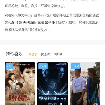
幕后花絮、剧照、海报，豆瓣评论等信息。
观看完《中文字日产乱幕999区》在线播放全集电视剧之后的感觉
艾莉森·珍妮
弗朗西斯·崔法
梁朝伟
的演技不错吧，您可以搜索演
员名继续观看他们的其它影片！
猜你喜欢
同类型
同主演
同年份
2分
5.2分
1.4分
480P
1080P
超清