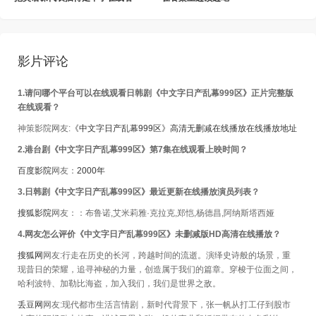
影片评论
1.请问哪个平台可以在线观看日韩剧《中文字日产乱幕999区》正片完整版
在线观看？
神策影院网友:
《中文字日产乱幕999区》高清无删减在线播放在线播放地址
2.港台剧《中文字日产乱幕999区》第7集在线观看上映时间？
百度影院
网友：
2000年
3.日韩剧《中文字日产乱幕999区》最近更新在线播放演员列表？
搜狐影院
网友：：布鲁诺,艾米莉雅·克拉克,郑恺,杨德昌,阿纳斯塔西娅
4.网友怎么评价《中文字日产乱幕999区》未删减版HD高清在线播放？
搜狐网
网友:行走在历史的长河，跨越时间的流逝。演绎史诗般的场景，重
现昔日的荣耀，追寻神秘的力量，创造属于我们的篇章。穿梭于位面之间，
哈利波特、加勒比海盗，加入我们，我们是世界之敌。
丢豆网
网友:现代都市生活言情剧，新时代背景下，张一帆从打工仔到股市