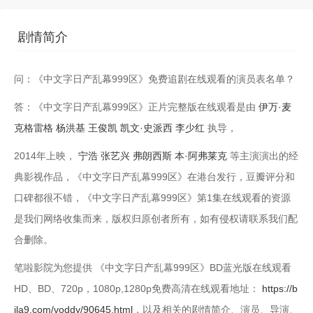
第13集
第14集
剧情简介
第15集
第16集
问：《中文字日产乱幕999区》免费追剧在线观看的演员表名单？
第17集
第18集
答：《中文字日产乱幕999区》正片完整版在线观看是由
伊万·麦
第19集
第20集
克格雷格
杨洪基
王俊凯
凯文·史派西
李少红
执导，
第21集
第22集
2014年上映，
宁浩
张艺兴
弗朗西斯
本·阿弗莱克
等主演演出的经
典影视作品，《中文字日产乱幕999区》在港台发行，豆瓣评分和
第23集
第24集
口碑都很不错，《中文字日产乱幕999区》第1集在线观看的资源
是我们网络收集而来，版权归原创者所有，如有侵权请联系我们配
合删除。
笔啦影院为您提供 《中文字日产乱幕999区》BD蓝光版在线观看
HD、BD、720p，1080p,1280p免费高清在线观看地址：
https://b
ila9.com/voddy/90645.html
，以及相关的剧情简介、演员、导演、