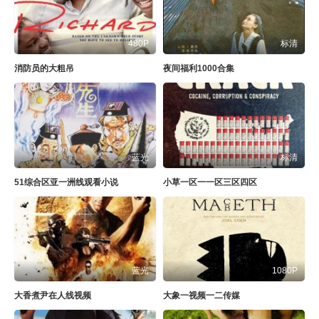
480P
标清
消防员的大粗吊
夜间福利1000合集
蓝光
标清
51综合区亚一洲线观看小说
小草一区一一区三区四区
蓝光
1080P
大香煮尹在人线视频
大象一视频一二传媒