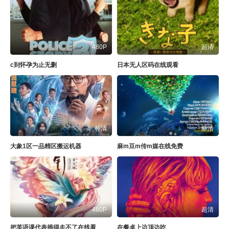
480P
超清
c到怀孕为止无删
日本无人区码在线观看
标清
标清
大象1区一品精区搬运机器
麻m豆m传m媒在线免费
480P
超清
把英语课代表插得走不了在线看
在餐桌上边顶边吃