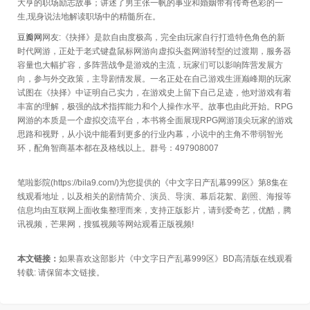
大亨的职场励志故事；讲述了男主张一帆的事业和婚姻带有传奇色彩的一
生,现身说法地解读职场中的精髓所在。
豆瓣网
网友:《抉择》是款自由度极高，完全由玩家自行打造特色角色的新
时代网游，正处于老式键盘鼠标网游向虚拟头盔网游转型的过渡期，服务器
容量也大幅扩容，多阵营战争是游戏的主流，玩家们可以影响阵营发展方
向，参与外交政策，主导剧情发展。一名正处在自己游戏生涯巅峰期的玩家
试图在《抉择》中证明自己实力，在游戏史上留下自己足迹，他对游戏有着
丰富的理解，极强的战术指挥能力和个人操作水平。故事也由此开始。RPG
网游的本质是一个虚拟交流平台，本书将全面展现RPG网游顶尖玩家的游戏
思路和视野，从小说中能看到更多的行业内幕，小说中的主角不带弱智光
环，配角智商基本都在及格线以上。群号：497908007
笔啦影院(https://bila9.com/)为您提供的《中文字日产乱幕999区》第8集在
线观看地址，以及相关的剧情简介、演员、导演、幕后花絮、剧照、海报等
信息均由互联网上面收集整理而来，支持正版影片，请到爱奇艺，优酷，腾
讯视频，芒果网，搜狐视频等网站观看正版视频!
本文链接：
如果喜欢这部影片《中文字日产乱幕999区》BD高清版在线观看
转载:
请保留本文链接。