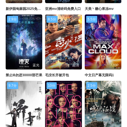
新伊园甸麻园2025免费直达
亚洲mv清砖码免费入口
天美丶糖心果冻mv
2.9分
8.5分
5.5分
蓝光
超清
720P
禁止l8勿进30000部芒果
毛没长齐被开包
中文日产幕无限码1
9.7分
10分
2.5分